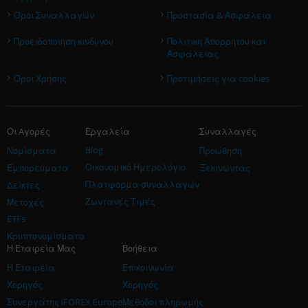
›
›
Όροι Συναλλαγών
Προστασία & Ασφάλεια
›
›
Προειδοποίηση κινδύνου
Πολιτική Απορρήτου και
Ασφάλειας
›
›
Όροι Χρήσης
Προτιμήσεις για cookies
Οι Aγορές
Εργαλεία
Συναλλαγές
Blog
Νομίσματα
Προώθηση
Οικονομικό Ημερολόγιο
Εμπορεύματα
Ξεκινώντας
Πλατφόρμα συναλλαγών
Δείκτες
Ζωντανές Τιμές
Μετοχές
ETFs
Κρυπτονομίσματα
Η Εταιρεία Μας
Βοήθεια
Η Εταιρεία
Επικοινωνία
Χορηγός
Χορηγός
Συνεργάτης iFOREX Europe
Μέθοδοι πληρωμής