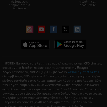
δεδομένων,
πελάτη και
Χρηματιστήριο
δεδομένων
Λονδίνου
Η iFOREX Europe αποτελεί την εμπορική επωνυμία της iCFD Limited, η
οποία έχει αδειοδοτηθεί και εποπτεύεται από την Επιτροπή
Κεφαλαιαγοράς Κύπρου (CySEC), με άδεια
λειτουργίας # 143/11
.
Οι συμβάσεις CFDs είναι πολύπλοκα προϊόντα και ενέχουν υψηλό
κίνδυνο ραγδαίας απώλειας χρημάτων λόγω της μόχλευσης. 80%
των λογαριασμών των ιδιωτών επενδυτών υφίστανται απώλειες
κεφαλαίων όταν πραγματοποιούνται συναλλαγές σε CFDs με τον
συγκεκριμένο πάροχο. Θα πρέπει να αξιολογήσετε αν κατανοείτε
τον τρόπο με τον οποίο λειτουργούν οι συμβάσεις CFDs και αν
μπορείτε να ανταπεξέλθετε οικονομικά στον υψηλό κίνδυνο
απώλειας των κεφαλαίων σας. Οποιαδήποτε ένδειξη