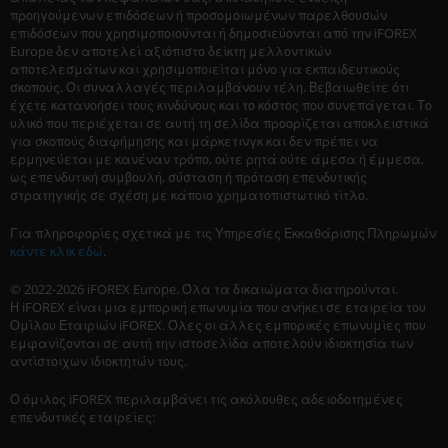
προηγούμενων επιδόσεων ή προσομοιωμένων παρελθουσών
επιδόσεων που χρησιμοποιούνται ή δημοσιεύονται από την iFOREX
Europe δεν αποτελεί αξιόπιστο δείκτη μελλοντικών
αποτελεσμάτων και χρησιμοποιείται μόνο για εκπαιδευτικούς
σκοπούς. Οι συναλλαγές περιλαμβάνουν τέλη. Βεβαιωθείτε ότι
έχετε κατανοήσει τους κινδύνους και το κόστος που συνεπάγεται. Το
υλικό που περιέχεται σε αυτή τη σελίδα προορίζεται αποκλειστικά
για σκοπούς διαφήμησης και μάρκετινγκ και δεν πρέπει να
ερμηνεύεται με κανέναν τρόπο, ούτε ρητά ούτε άμεσα ή έμμεσα,
ως επενδυτική συμβουλή, σύσταση ή πρόταση επενδυτικής
στρατηγικής σε σχέση με κάποιο χρηματοπιστωτικό τίτλο.
Για πληροφορίες σχετικά με τις Υπηρεσίες Εκκαθάρισης Πληρωμών
κάντε κλικ εδώ
.
© 2022-2026 iFOREX Europe. Όλα τα δικαιώματα διατηρούνται.
Η iFOREX είναι μια εμπορική επωνυμία που ανήκει σε εταιρεία του
Ομίλου Εταιριών iFOREX. Όλες οι άλλες εμπορικές επωνυμίες που
εμφανίζονται σε αυτή την ιστοσελίδα αποτελούν ιδιοκτησία των
αντίστοιχων ιδιοκτητών τους.
Ο όμιλος iFOREX περιλαμβάνει τις ακόλουθες αδειοδοτημένες
επενδυτικές εταιρείες: