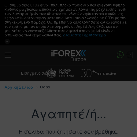
Οι συμβάσεις CFDs είναι πολύπλοκα προϊόντα και ενέχουν υψηλό
κίνδυνο ραγδαίας απώλειας χρημάτων λόγω της μόχλευσης.
80%
των λογαριασμών των ιδιωτών επενδυτών υφίστανται απώλειες
κεφαλαίων όταν πραγματοποιούνται συναλλαγές σε CFDs με τον
συγκεκριμένο πάροχο.
Θα πρέπει να αξιολογήσετε αν κατανοείτε
τον τρόπο με τον οποίο λειτουργούν οι συμβάσεις CFDs και αν
μπορείτε να ανταπεξέλθετε οικονομικά στον υψηλό κίνδυνο
απώλειας των κεφαλαίων σας.
Διαβάστε Περισσότερα
Years active
Εισηγμένο σε
Oops
Αρχική Σελίδα
Αγαπητέ/ή…
Η σελίδα που ζητήσατε δεν βρέθηκε.