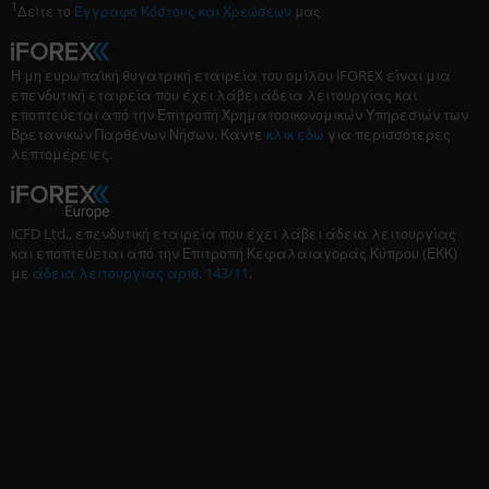
1
Δείτε το
Έγγραφο Κόστους και Χρεώσεων
μας
Η μη ευρωπαϊκή θυγατρική εταιρεία του ομίλου iFOREX είναι μια
επενδυτική εταιρεία που έχει λάβει άδεια λειτουργίας και
εποπτεύεται από την Επιτροπή Χρηματοοικονομικών Υπηρεσιών των
Βρετανικών Παρθένων Νήσων. Κάντε
κλικ εδώ
για περισσότερες
λεπτομέρειες.
iCFD Ltd., επενδυτική εταιρεία που έχει λάβει άδεια λειτουργίας
και εποπτεύεται από την Επιτροπή Κεφαλαιαγοράς Κύπρου (ΕΚΚ)
με
άδεια λειτουργίας αριθ. 143/11
.