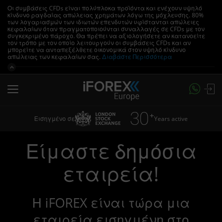
Οι συμβάσεις CFDs είναι πολύπλοκα προϊόντα και ενέχουν υψηλό
κίνδυνο ραγδαίας απώλειας χρημάτων λόγω της μόχλευσης.
80%
των λογαριασμών των ιδιωτών επενδυτών υφίστανται απώλειες
κεφαλαίων όταν πραγματοποιούνται συναλλαγές σε CFDs με τον
συγκεκριμένο πάροχο.
Θα πρέπει να αξιολογήσετε αν κατανοείτε
τον τρόπο με τον οποίο λειτουργούν οι συμβάσεις CFDs και αν
μπορείτε να ανταπεξέλθετε οικονομικά στον υψηλό κίνδυνο
απώλειας των κεφαλαίων σας.
Διαβάστε Περισσότερα
Years active
Εισηγμένο σε
Είμαστε δημόσια
εταιρεία!
Η iFOREX είναι τώρα μια
εταιρεία εισηγμένη στο