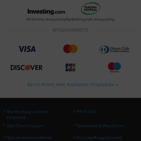
Αξιόπιστος συνεργάτης
Προβεβλημένος συνεργάτης
ΑΠΟΔΕΧΟΜΑΣΤΕ
Δείτε όλους τους παρόχους πληρωμών
›
›
Νομική συμφωνία και
PRIIP KIDs
έγγραφα
›
›
Όροι Συναλλαγών
Προστασία & Ασφάλεια
›
›
Προειδοποίηση κινδύνου
Πολιτική Απορρήτου και