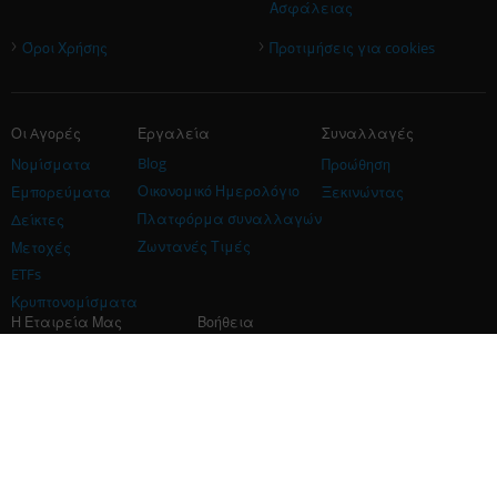
Ασφάλειας
›
›
Όροι Χρήσης
Προτιμήσεις για cookies
Οι Aγορές
Εργαλεία
Συναλλαγές
Blog
Νομίσματα
Προώθηση
Οικονομικό Ημερολόγιο
Εμπορεύματα
Ξεκινώντας
Πλατφόρμα συναλλαγών
Δείκτες
Ζωντανές Τιμές
Μετοχές
ETFs
Κρυπτονομίσματα
Η Εταιρεία Μας
Βοήθεια
Η Εταιρεία
Επικοινωνία
Χορηγός
Χορηγός
Συνεργάτης iFOREX Europe
Μέθοδοι πληρωμής
Προστασία & Ασφάλεια