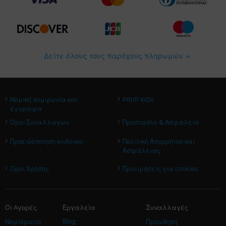
Δείτε όλους τους παρόχους πληρωμών
›
›
Νομική συμφωνία και
PRIIP KIDs
έγγραφα
›
›
Όροι Συναλλαγών
Προστασία & Ασφάλεια
›
›
Προειδοποίηση κινδύνου
Πολιτική Απορρήτου και
Ασφάλειας
›
›
Όροι Χρήσης
Προτιμήσεις για cookies
Οι Aγορές
Εργαλεία
Συναλλαγές
Blog
Νομίσματα
Προώθηση