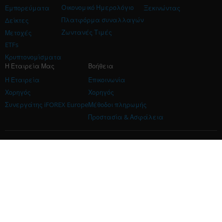
Οικονομικό Ημερολόγιο
Εμπορεύματα
Ξεκινώντας
Πλατφόρμα συναλλαγών
Δείκτες
Ζωντανές Τιμές
Μετοχές
ETFs
Κρυπτονομίσματα
Η Εταιρεία Μας
Βοήθεια
Η Εταιρεία
Επικοινωνία
Χορηγός
Χορηγός
Συνεργάτης iFOREX Europe
Μέθοδοι πληρωμής
Προστασία & Ασφάλεια
Επικοινωνήστε μαζί μας: