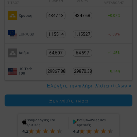
ΠΏΛΗΣΗ
ΑΓΌΡΑ
ΤΊΤΛΟΣ
ΜΕΤΑΒΟΛΉΣ
4347.13
4347.68
Χρυσός
+0.07%
1.15514
1.15527
EUR/USD
-0.08%
64.507
64.597
Ασήμι
+1.45%
US Tech
29867.88
29870.38
+0.14%
100
Ελέγξτε την πλήρη λίστα τίτλων
Ξεκινήστε τώρα
Βαθμολογίες και
Βαθμολογίες και
κριτικές
κριτικές
4.2
4.3