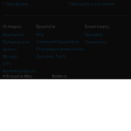
›
›
Όροι Χρήσης
Προτιμήσεις για cookies
Οι Aγορές
Εργαλεία
Συναλλαγές
Blog
Νομίσματα
Προώθηση
Οικονομικό Ημερολόγιο
Εμπορεύματα
Ξεκινώντας
Πλατφόρμα συναλλαγών
Δείκτες
Ζωντανές Τιμές
Μετοχές
ETFs
Κρυπτονομίσματα
Η Εταιρεία Μας
Βοήθεια
Η Εταιρεία
Επικοινωνία
Χορηγός
Χορηγός
Συνεργάτης iFOREX Europe
Μέθοδοι πληρωμής
Προστασία & Ασφάλεια
Επικοινωνήστε μαζί μας: