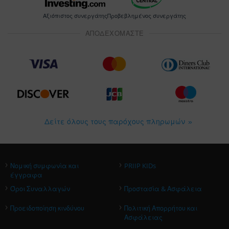
Αξιόπιστος συνεργάτης
Προβεβλημένος συνεργάτης
ΑΠΟΔΕΧΟΜΑΣΤΕ
Δείτε όλους τους παρόχους πληρωμών
›
›
Νομική συμφωνία και
PRIIP KIDs
έγγραφα
›
›
Όροι Συναλλαγών
Προστασία & Ασφάλεια
›
›
Προειδοποίηση κινδύνου
Πολιτική Απορρήτου και
Ασφάλειας