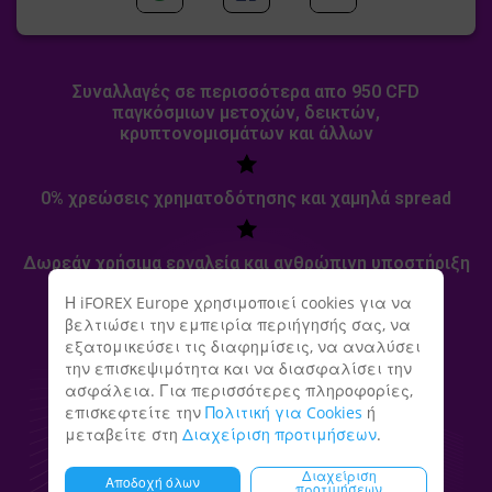
Συναλλαγές σε περισσότερα απο 950 CFD
παγκόσμιων μετοχών, δεικτών,
κρυπτονομισμάτων και άλλων
0% χρεώσεις χρηματοδότησης και χαμηλά spread
Δωρεάν χρήσιμα εργαλεία και ανθρώπινη υποστήριξη
ένας προς έναν
Η iFOREX Europe χρησιμοποιεί cookies για να
βελτιώσει την εμπειρία περιήγησής σας, να
εξατομικεύσει τις διαφημίσεις, να αναλύσει
την επισκεψιμότητα και να διασφαλίσει την
ασφάλεια. Για περισσότερες πληροφορίες,
επισκεφτείτε την
Πολιτική για Cookies
ή
μεταβείτε στη
Διαχείριση προτιμήσεων
.
Διαχείριση
Αποδοχή όλων
προτιμήσεων