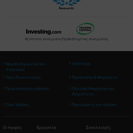
Αξιόπιστος συνεργάτης
Προβεβλημένος συνεργάτης
›
›
Νομική συμφωνία και
PRIIP KIDs
έγγραφα
›
›
Όροι Συναλλαγών
Προστασία & Ασφάλεια
›
›
Προειδοποίηση κινδύνου
Πολιτική Απορρήτου και
Ασφάλειας
›
›
Όροι Χρήσης
Προτιμήσεις για cookies
Οι Aγορές
Εργαλεία
Συναλλαγές