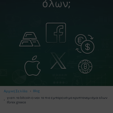
όλων;
Blog
Αρχική Σελίδα
γιατι το bitcoin ειναι το πιο εμπορευσιμο κρυπτονομισμα ολων
iforex greece