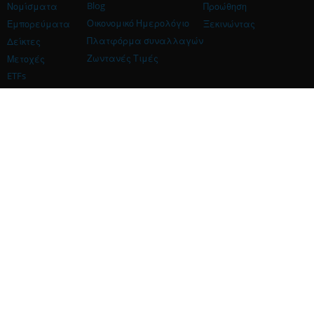
Blog
Νομίσματα
Προώθηση
Οικονομικό Ημερολόγιο
Εμπορεύματα
Ξεκινώντας
Πλατφόρμα συναλλαγών
Δείκτες
Ζωντανές Τιμές
Μετοχές
ETFs
Κρυπτονομίσματα
Η Εταιρεία Μας
Βοήθεια
Η Εταιρεία
Επικοινωνία
Χορηγός
Χορηγός
Συνεργάτης iFOREX Europe
Μέθοδοι πληρωμής
Προστασία & Ασφάλεια
Επικοινωνήστε μαζί μας: